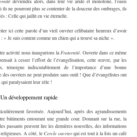
ernité
deviendra alors, dans leur vie aride et monotone, l’oasis
où ils ne pourront plus se contenter de la douceur des ombrages, ils
s : Celle qui jaillit en vie éternelle.
r ici cette parole d’un vieil ouvrier célibataire heureux d’avoir
: « Je suis content comme un chien qui a trouvé sa niche ».
e activité nous inaugurions la
Fraternité
. Ouverte dans ce même
nsait à cesser l’effort de l’évangélisation, cette œuvre, par les
s, témoigne indiscutablement de l’importance d’une bonne
le des ouvriers ne peut produire sans outil ! Que d’évangélistes ont
qui paralysaient leur zèle !
Un développement rapide
lièrement favorisée. Aujourd’hui, après des agrandissements
tre bâtiments entourant une grande cour. Donnant sur la rue, la
es passants peuvent lire les dernières nouvelles, des informations
 religieuses. A côté, le
Cercle ouvrier
qui est tout à la fois un café