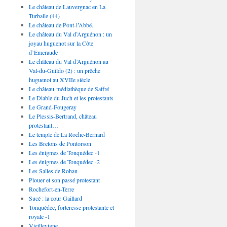
Le château de Lauvergnac en La
Turballe (44)
Le château de Pont-l’Abbé.
Le château du Val d’Arguénon : un
joyau huguenot sur la Côte
d’Émeraude
Le château du Val d’Arguénon au
Val-du-Guildo (2) : un prêche
huguenot au XVIIe siècle
Le château-médiathèque de Saffré
Le Diable du Juch et les protestants
Le Grand-Fougeray
Le Plessis-Bertrand, château
protestant…
Le temple de La Roche-Bernard
Les Bretons de Pontorson
Les énigmes de Tonquédec -1
Les énigmes de Tonquédec -2
Les Salles de Rohan
Plouer et son passé protestant
Rochefort-en-Terre
Sucé : la cour Gaillard
Tonquédec, forteresse protestante et
royale -1
Vieillevigne