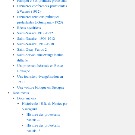
Paimpol et ses premiers protestants
Premières conférences protestantes
à Vannes (1912)
Premières réunions publiques
protestantes à Guingamp (1923)
Récits nazairiens
Saint-Nazaire 1912-1922
Saint-Nazaire : 1904-1912
Saint-Nazaire, 1917-1918
Saint-Quay-Perros 2
Saint-Servan, une évangélisation
difficile
Un protestant béarnais en Basse
Bretagne
Une tournée d’évangélisation en
1930
Une voiture biblique en Bretagne
Documents
Docs anciens
Histoire de l’E.R. de Nantes par
Vaurigaud
Histoire des protestants
nantais -2
Histoire des protestants
nantais -3