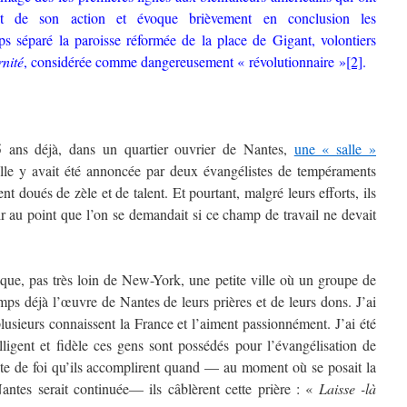
nt de son action et évoque brièvement en conclusion les
s séparé la paroisse réformée de la place de Gigant, volontiers
rnité
, considérée comme dangereusement « révolutionnaire »
[2]
.
ns déjà, dans un quartier ouvrier de Nantes,
une « salle »
le y avait été annoncée par deux évangélistes de tempéraments
t doués de zèle et de talent. Et pourtant, malgré leurs efforts, ils
cir au point que l’on se demandait si ce champ de travail ne devait
ue, pas très loin de New-York, une petite ville où un groupe de
mps déjà l’œuvre de Nantes de leurs prières et de leurs dons. J’ai
lusieurs connaissent la France et l’aiment passionnément. J’ai été
igent et fidèle ces gens sont possédés pour l’évangélisation de
acte de foi qu’ils accomplirent quand — au moment où se posait la
antes serait continuée— ils câblèrent cette prière : «
Laisse -là