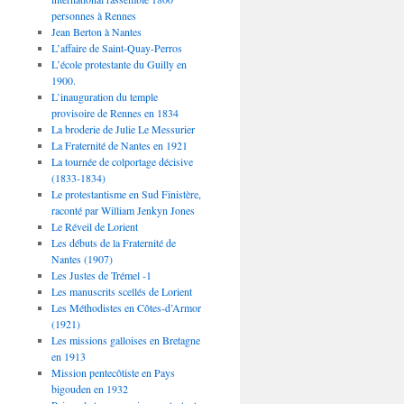
personnes à Rennes
Jean Berton à Nantes
L’affaire de Saint-Quay-Perros
L’école protestante du Guilly en
1900.
L’inauguration du temple
provisoire de Rennes en 1834
La broderie de Julie Le Messurier
La Fraternité de Nantes en 1921
La tournée de colportage décisive
(1833-1834)
Le protestantisme en Sud Finistère,
raconté par William Jenkyn Jones
Le Réveil de Lorient
Les débuts de la Fraternité de
Nantes (1907)
Les Justes de Trémel -1
Les manuscrits scellés de Lorient
Les Méthodistes en Côtes-d’Armor
(1921)
Les missions galloises en Bretagne
en 1913
Mission pentecôtiste en Pays
bigouden en 1932