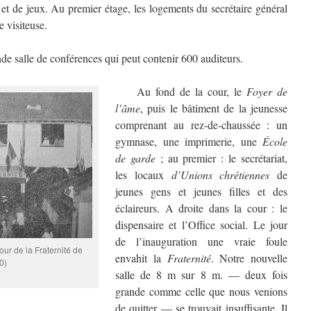
 et de jeux. Au premier étage, les logements du secrétaire général
e visiteuse.
de salle de conférences qui peut contenir 600 auditeurs.
Au fond de la cour, le
Foyer de
l’âme
, puis le bâtiment de la jeunesse
comprenant au rez-de-chaussée : un
gymnase, une imprimerie, une
École
de garde
; au premier : le secrétariat,
les locaux
d’Unions chrétiennes
de
jeunes gens et jeunes filles et des
éclaireurs. A droite dans la cour : le
dispensaire et l’Office social. Le jour
de l’inauguration une vraie foule
our de la Fraternité de
envahit la
Fraternité
. Notre nouvelle
0)
salle de 8 m sur 8 m. — deux fois
grande comme celle que nous venions
de quitter — se trouvait insuffisante. Il