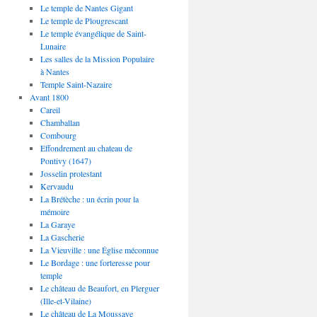
Le temple de Nantes Gigant
Le temple de Plougrescant
Le temple évangélique de Saint-
Lunaire
Les salles de la Mission Populaire
à Nantes
Temple Saint-Nazaire
Avant 1800
Careil
Chamballan
Combourg
Effondrement au chateau de
Pontivy (1647)
Josselin protestant
Kervaudu
La Brétèche : un écrin pour la
mémoire
La Garaye
La Gascherie
La Vieuville : une Église méconnue
Le Bordage : une forteresse pour
temple
Le château de Beaufort, en Plerguer
(Ille-et-Vilaine)
Le château de La Moussaye