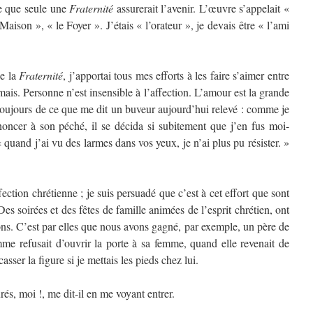
e que seule une
Fraternité
assurerait l’avenir. L’œuvre s’appelait «
 Maison », « le Foyer ». J’étais « l’orateur », je devais être « l’ami
e la
Fraternité
, j’apportai tous mes efforts à les faire s’aimer entre
mais. Personne n’est insensible à l’affection. L’amour est la grande
toujours de ce que me dit un buveur aujourd’hui relevé : comme je
enoncer à son péché, il se décida si subitement que j’en fus moi-
« quand j’ai vu des larmes dans vos yeux, je n’ai plus pu résister. »
tion chrétienne ; je suis persuadé que c’est à cet effort que sont
 soirées et des fêtes de famille animées de l’esprit chrétien, ont
ions. C’est par elles que nous avons gagné, par exemple, un père de
mme refusait d’ouvrir la porte à sa femme, quand elle revenait de
sser la figure si je mettais les pieds chez lui.
s, moi !, me dit-il en me voyant entrer.