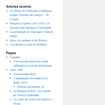
Articles récents
Les débuts de la Réforme en Bretagne,
d’après l’Histoire des martyrs… de
Crespin
François Le Quéré (1842-1923). Un
pionnier entre Bretagne et Normandie
Les protestants de Vitré après l’Edit de
Nantes
Jersey, les primeurs et les Bretons
Une duchesse venue de Hollande
Pages
Actualité
Une nouvelle maison de retraite
médicalisée à la pointe de Bretagne
Après 1800
Ancien temple Brest
L’inauguration du temple de La
Baule (1931)
Mémoire-protestante-44
La Bernerie-en-Retz : une colonie
de vacances protestante
Le Centre des Jeunes de Saint-Lu a
50 ans !