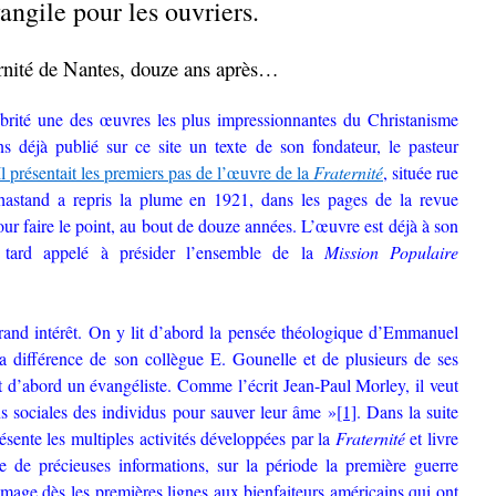
angile pour les ouvriers.
rnité de Nantes, douze ans après…
abrité une des œuvres les plus impressionnantes du Christanisme
s déjà publié sur ce site un texte de son fondateur, le pasteur
Il présentait les premiers pas de l’œuvre de la
Fraternité
, située rue
stand a repris la plume en 1921, dans les pages de la revue
ur faire le point, au bout de douze années. L’œuvre est déjà à son
s tard appelé à présider l’ensemble de la
Mission Populaire
and intérêt. On y lit d’abord la pensée théologique d’Emmanuel
la différence de son collègue E. Gounelle et de plusieurs de ses
t d’abord un évangéliste. Comme l’écrit Jean-Paul Morley, il veut
s sociales des individus pour sauver leur âme »
[1]
. Dans la suite
ente les multiples activités développées par la
Fraternité
et livre
 de précieuses informations, sur la période la première guerre
mage dès les premières lignes aux bienfaiteurs américains qui ont