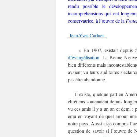
rendu possible le développeme
incompréhensions qui ont longtemp
conservatrice, à l’œuvre de la
Frate
Jean-Yves Carluer
« En 1907, existait depuis 5 a
d’évangélisation
. La Bonne Nouvel
bien différents mais incontestablemen
avaient vu leurs auditoires s’éclair
pas être abandonné.
Il existe, quelque part en Amériq
chrétiens soutenaient depuis longte
vu ces amis il y a un an et demi ; p
ému en voyant de quel amour intell
notre pays. Aussi ai-je compris l’
question de savoir si l’œuvre de N