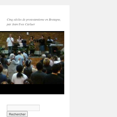
Cinq siècles de protestantisme en Bretagne,
par Jean-Yves Carluer