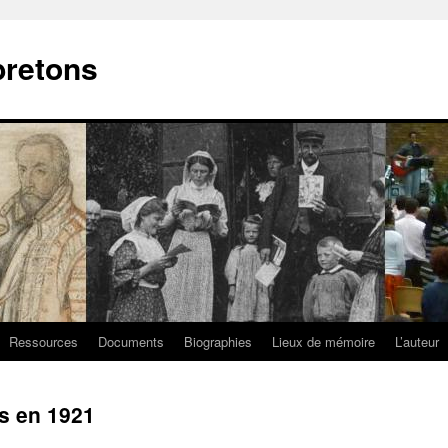
bretons
Ressources
Documents
Biographies
Lieux de mémoire
L’auteur
es en 1921