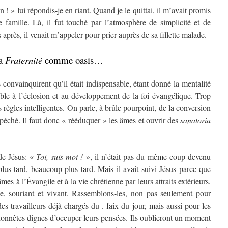
» lui répondis-je en riant. Quand je le quittai, il m’avait promis
e famille. Là, il fut touché par l’atmosphère de simplicité et de
 après, il venait m’appeler pour prier auprès de sa fillette malade.
a
Fraternité
comme oasis…
vainquirent qu’il était indispensable, étant donné la mentalité
able à l’éclosion et au développement de la foi évangélique. Trop
 règles intelligentes. On parle, à brûle pourpoint, de la conversion
 péché. Il faut donc « rééduquer » les âmes et ouvrir des
sanatoria
e Jésus: «
Toi, suis-moi !
», il n’était pas du même coup devenu
plus tard, beaucoup plus tard. Mais il avait suivi Jésus parce que
âmes à l’Évangile et à la vie chrétienne par leurs attraits extérieurs.
le, souriant et vivant. Rassemblons-les, non pas seulement pour
s travailleurs déjà chargés du . faix du jour, mais aussi pour les
 honnêtes dignes d’occuper leurs pensées. Ils oublieront un moment