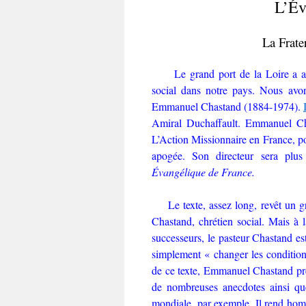
L’Év
La Frate
Le grand port de la Loire a 
social dans notre pays. Nous avon
Emmanuel Chastand (1884-1974).
Amiral Duchaffault. Emmanuel Cha
L’Action Missionnaire en France, po
apogée. Son directeur sera plu
Évangélique de France.
Le texte, assez long, revêt un gr
Chastand, chrétien social. Mais à 
successeurs, le pasteur Chastand es
simplement « changer les condition
de ce texte, Emmanuel Chastand prés
de nombreuses anecdotes ainsi que
mondiale, par exemple. Il rend hom