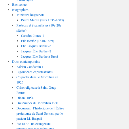
Bienvenue !
Biographies
Ministres huguenots
Pierre Merlin (vers 1535-1603)
Pasteurs et évangélistes (19e-20e
siècles)
Caradoc Jones -1
Elie Berthe (1818-1889)
Elie Jacques Berthe -3
Jacques Élie Berthe -2
Jacques Elie Berthe à Brest
Docs contemporains
Adrien Condamin 1
Bigoudènes et protestantes
Colporter dans le Morbihan en
1925
Crise religieuse à Saint-Quay-
Perros
Dinan, 1854
Disséminés du Morbihan 1931
Document : l’historique de l’Église
protestante de Saint-Servan, par le
pasteur M. Raspail
Été 1879 : un évangéliste
international rassemble 1800