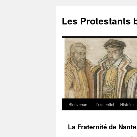
Aller
au
Les Protestants 
contenu
Bienvenue !
L’essentiel
Histoire
La Fraternité de Nant