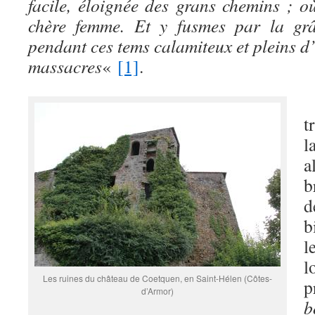
facile, éloignée des grans chemins ; o
chère femme. Et y fusmes par la gr
pendant ces tems calamiteux et pleins d’
massacres
«
[1]
.
C
t
l
a
b
d
b
l
l
Les ruines du château de Coetquen, en Saint-Hélen (Côtes-
p
d’Armor)
b