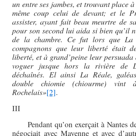
un entre ses jambes, et trouvant place à
même coup celui de devant; et le Pr
assister, ayant fait beau meurtre de s
pour son second lui aida si bien qu’il
de la chambre. Ce fut lors que La
compagnons que leur liberté était de
liberté, et à grand’peine leur persuada 
voguer jusque hors la rivière de L
déchaînés. El ainsi La Réale, galéa
double chiomie (chiourme) vint 
Rochelais»
[2]
.
III
Pendant qu’on exerçait à Nantes de p
négociait avec Mayenne et avec d’aut