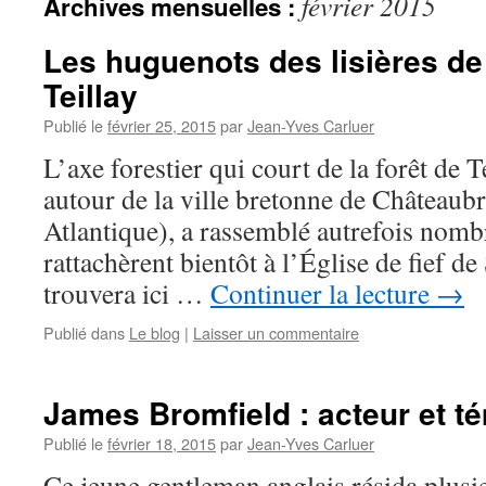
février 2015
Archives mensuelles :
Les huguenots des lisières de 
Teillay
Publié le
février 25, 2015
par
Jean-Yves Carluer
L’axe forestier qui court de la forêt de T
autour de la ville bretonne de Châteaubr
Atlantique), a rassemblé autrefois nomb
rattachèrent bientôt à l’Église de fief 
trouvera ici …
Continuer la lecture
→
Publié dans
Le blog
|
Laisser un commentaire
James Bromfield : acteur et t
Publié le
février 18, 2015
par
Jean-Yves Carluer
Ce jeune gentleman anglais résida plusi