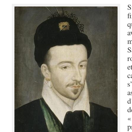
S
f
q
a
m
S
r
c
s
a
d
d
«
p