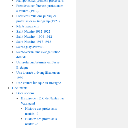
Paimpol et ses premiers protestants
Premières conférences protestantes
à Vannes (1912)
Premières réunions publiques
protestantes à Guingamp (1923)
Récits nazairiens
Saint-Nazaire 1912-1922
Saint-Nazaire : 1904-1912
Saint-Nazaire, 1917-1918
Saint-Quay-Perros 2
Saint-Servan, une évangélisation
difficile
Un protestant béarnais en Basse
Bretagne
Une tournée d’évangélisation en
1930
Une voiture biblique en Bretagne
Documents
Docs anciens
Histoire de l’E.R. de Nantes par
Vaurigaud
Histoire des protestants
nantais -2
Histoire des protestants
nantais -3