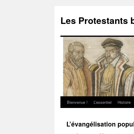
Aller
au
Les Protestants 
contenu
Bienvenue !
L’essentiel
Histoire
L’évangélisation popul