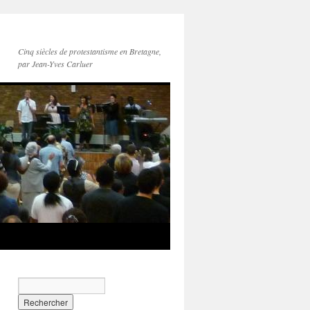
Cinq siècles de protestantisme en Bretagne,
par Jean-Yves Carluer