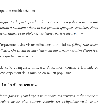
pulaire semble décliner :
 frappent à la porte pendant les réunions… La police a bien voulu
ueront à stationner dans la rue pendant quelques semaines. Nous
ents suffira pour éloigner les jeunes perturbateurs
…
»
1
espacement des visites effectuées à domiciles:
[elles] sont assez
siteuse. On en fait accidentellement aux personnes bien disposées,
use qui tient la salle
».
2
ette évangéliste-visiteuse. A Rennes, comme à Lorient, ce
u développement de la mission en milieu populaire.
La fin d’une tentative…
forcé
par
son grand âge à restreindre ses activités, a du renoncer
crainte de ne plus pouvoir remplir ses obligations vis-à-vis de