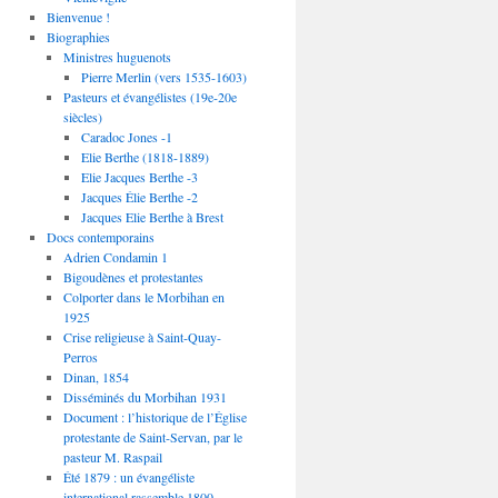
Bienvenue !
Biographies
Ministres huguenots
Pierre Merlin (vers 1535-1603)
Pasteurs et évangélistes (19e-20e
siècles)
Caradoc Jones -1
Elie Berthe (1818-1889)
Elie Jacques Berthe -3
Jacques Élie Berthe -2
Jacques Elie Berthe à Brest
Docs contemporains
Adrien Condamin 1
Bigoudènes et protestantes
Colporter dans le Morbihan en
1925
Crise religieuse à Saint-Quay-
Perros
Dinan, 1854
Disséminés du Morbihan 1931
Document : l’historique de l’Église
protestante de Saint-Servan, par le
pasteur M. Raspail
Été 1879 : un évangéliste
international rassemble 1800