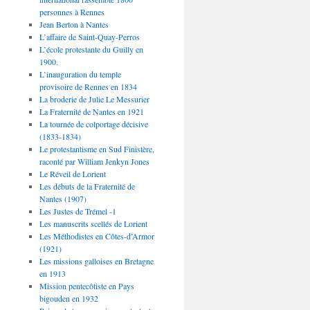
personnes à Rennes
Jean Berton à Nantes
L’affaire de Saint-Quay-Perros
L’école protestante du Guilly en
1900.
L’inauguration du temple
provisoire de Rennes en 1834
La broderie de Julie Le Messurier
La Fraternité de Nantes en 1921
La tournée de colportage décisive
(1833-1834)
Le protestantisme en Sud Finistère,
raconté par William Jenkyn Jones
Le Réveil de Lorient
Les débuts de la Fraternité de
Nantes (1907)
Les Justes de Trémel -1
Les manuscrits scellés de Lorient
Les Méthodistes en Côtes-d’Armor
(1921)
Les missions galloises en Bretagne
en 1913
Mission pentecôtiste en Pays
bigouden en 1932