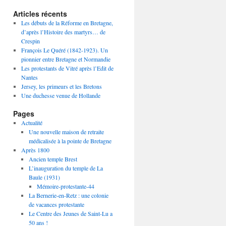
Articles récents
Les débuts de la Réforme en Bretagne,
d’après l’Histoire des martyrs… de
Crespin
François Le Quéré (1842-1923). Un
pionnier entre Bretagne et Normandie
Les protestants de Vitré après l’Edit de
Nantes
Jersey, les primeurs et les Bretons
Une duchesse venue de Hollande
Pages
Actualité
Une nouvelle maison de retraite
médicalisée à la pointe de Bretagne
Après 1800
Ancien temple Brest
L’inauguration du temple de La
Baule (1931)
Mémoire-protestante-44
La Bernerie-en-Retz : une colonie
de vacances protestante
Le Centre des Jeunes de Saint-Lu a
50 ans !