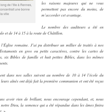
les raisons majeures qui ne vous
 long de l’Ille à Rennes,
permettent pas encore du moins, de
 concentrait une bonne
la ville
m’accorder cet avantage.
Le nombre des auditeurs a été en
o et de 14 à 15 à la route de Châtillon.
 l’Église romaine. J’ai pu distribuer un millier de traités à nos
estaments en gros ou petits caractères, contre les cartes de
 six Bibles de famille et huit petites Bibles, dans les mêmes
ents.
nnent dans nos salles suivent au nombre de 10 à 14 l’école du
 leurs aînés ont déjà fait la première communion et ont été reçus
ns avoir rien de brillant, nous encourage cependant, et, nous
 notre Dieu, la semence qui a été répandue dans les âmes finira
t
. »