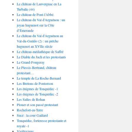
Le château de Lauvergnac en La
Turballe (44)
Le château de Pont-l’Abbé.
Le château du Val d’Arguénon : un
joyau huguenot sur la Côte
d’Émeraude
Le château du Val d’Arguénon au
Val-du-Guildo (2) : un prêche
huguenot au XVIIe siècle
Le château-médiathèque de Saffré
Le Diable du Juch et les protestants
Le Grand-Fougeray
Le Plessis-Bertrand, château
protestant…
Le temple de La Roche-Bernard
Les Bretons de Pontorson
Les énigmes de Tonquédec -1
Les énigmes de Tonquédec -2
Les Salles de Rohan
Plouer et son passé protestant
Rochefort-en-Terre
Sucé : la cour Gaillard
Tonquédec, forteresse protestante et
royale -1
Vieillevigne