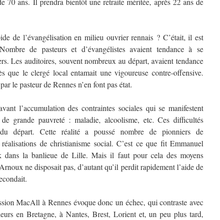
e 70 ans. Il prendra bientôt une retraite méritée, après 22 ans de
de l’évangélisation en milieu ouvrier rennais ? C’était, il est
. Nombre de pasteurs et d’évangélistes avaient tendance à se
ers. Les auditoires, souvent nombreux au départ, avaient tendance
 dès que le clergé local entamait une vigoureuse contre-offensive.
ar le pasteur de Rennes n’en font pas état.
 l’accumulation des contraintes sociales qui se manifestent
de grande pauvreté : maladie, alcoolisme, etc. Ces difficultés
n du départ. Cette réalité a poussé nombre de pionniers de
s réalisations de christianisme social. C’est ce que fit Emmanuel
dans la banlieue de Lille. Mais il faut pour cela des moyens
rnoux ne disposait pas, d’autant qu’il perdit rapidement l’aide de
secondait.
sion MacAll à Rennes évoque donc un échec, qui contraste avec
illeurs en Bretagne, à Nantes, Brest, Lorient et, un peu plus tard,