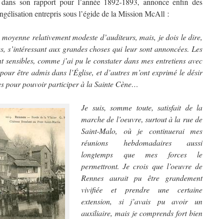
s son rapport pour l’année 1892-1893, annonce enfin des
angélisation entrepris sous l’égide de la Mission McAll :
 moyenne relativement modeste d’auditeurs, mais, je dois le dire,
es, s’intéressant aux grandes choses qui leur sont annoncées. Les
nt sensibles, comme j’ai pu le constater dans mes entretiens avec
pour être admis dans l’Église, et d’autres m’ont exprimé le désir
les pour pouvoir participer à la Sainte Cène…
Je suis, somme toute, satisfait de la
marche de l’oeuvre, surtout à la rue de
Saint-Malo, où je continuerai mes
réunions hebdomadaires aussi
longtemps que mes forces le
permettront. Je crois que l’oeuvre de
Rennes aurait pu être grandement
vivifiée et prendre une certaine
extension, si j’avais pu avoir un
auxiliaire, mais je comprends fort bien