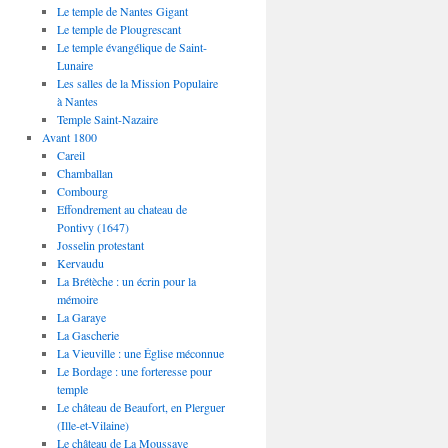
Le temple de Nantes Gigant
Le temple de Plougrescant
Le temple évangélique de Saint-
Lunaire
Les salles de la Mission Populaire
à Nantes
Temple Saint-Nazaire
Avant 1800
Careil
Chamballan
Combourg
Effondrement au chateau de
Pontivy (1647)
Josselin protestant
Kervaudu
La Brétèche : un écrin pour la
mémoire
La Garaye
La Gascherie
La Vieuville : une Église méconnue
Le Bordage : une forteresse pour
temple
Le château de Beaufort, en Plerguer
(Ille-et-Vilaine)
Le château de La Moussaye