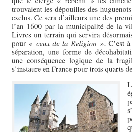
que le clergé « rebénit » les cimeti
trouvaient les dépouilles des huguenot
exclus. Ce sera d’ailleurs une des prem
l’an 1600 par la municipalité de la vi
Livres un terrain qui servira désormai
pour «
ceux de la Religion
». C’est à
séparation, une forme de décohabitati
une conséquence logique de la fragil
s’instaure en France pour trois quarts de
L
é
p
s
p
q