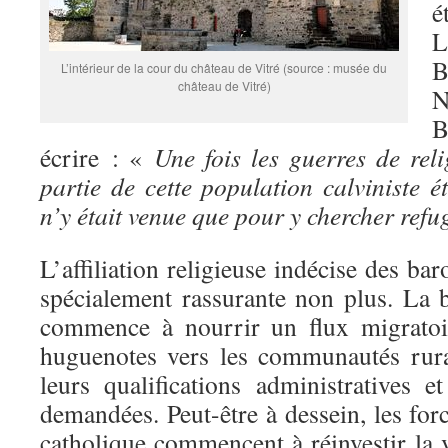
é
L
B
L’intérieur de la cour du château de Vitré (source : musée du
château de Vitré)
N
B
écrire : «
Une fois les guerres de reli
partie de cette population calviniste ét
n’y était venue que pour y chercher refug
L’affiliation religieuse indécise des bar
spécialement rassurante non plus. La b
commence à nourrir un flux migratoir
huguenotes vers les communautés rura
leurs qualifications administratives e
demandées. Peut-être à dessein, les forc
catholique commencent à réinvestir la v