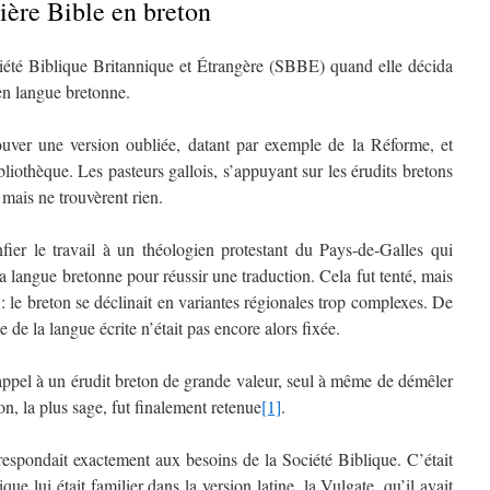
ère Bible en breton
été Biblique Britannique et Étrangère (SBBE) quand elle décida
en langue bretonne.
ouver une version oubliée, datant par exemple de la Réforme, et
iothèque. Les pasteurs gallois, s’appuyant sur les érudits bretons
mais ne trouvèrent rien.
ier le travail à un théologien protestant du Pays-de-Galles qui
a langue bretonne pour réussir une traduction. Cela fut tenté, mais
 : le breton se déclinait en variantes régionales trop complexes. De
de la langue écrite n’était pas encore alors fixée.
 appel à un érudit breton de grande valeur, seul à même de démêler
on, la plus sage, fut finalement retenue
[1]
.
ondait exactement aux besoins de la Société Biblique. C’était
que lui était familier dans la version latine, la Vulgate, qu’il avait