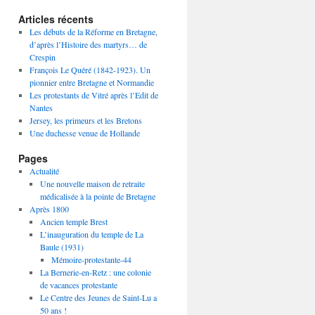
Articles récents
Les débuts de la Réforme en Bretagne,
d’après l’Histoire des martyrs… de
Crespin
François Le Quéré (1842-1923). Un
pionnier entre Bretagne et Normandie
Les protestants de Vitré après l’Edit de
Nantes
Jersey, les primeurs et les Bretons
Une duchesse venue de Hollande
Pages
Actualité
Une nouvelle maison de retraite
médicalisée à la pointe de Bretagne
Après 1800
Ancien temple Brest
L’inauguration du temple de La
Baule (1931)
Mémoire-protestante-44
La Bernerie-en-Retz : une colonie
de vacances protestante
Le Centre des Jeunes de Saint-Lu a
50 ans !