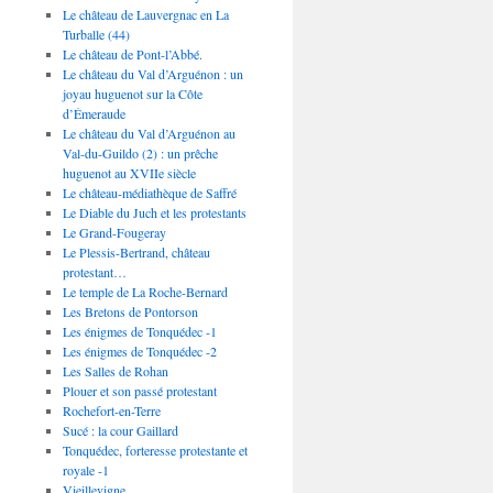
Le château de Lauvergnac en La
Turballe (44)
Le château de Pont-l’Abbé.
Le château du Val d’Arguénon : un
joyau huguenot sur la Côte
d’Émeraude
Le château du Val d’Arguénon au
Val-du-Guildo (2) : un prêche
huguenot au XVIIe siècle
Le château-médiathèque de Saffré
Le Diable du Juch et les protestants
Le Grand-Fougeray
Le Plessis-Bertrand, château
protestant…
Le temple de La Roche-Bernard
Les Bretons de Pontorson
Les énigmes de Tonquédec -1
Les énigmes de Tonquédec -2
Les Salles de Rohan
Plouer et son passé protestant
Rochefort-en-Terre
Sucé : la cour Gaillard
Tonquédec, forteresse protestante et
royale -1
Vieillevigne