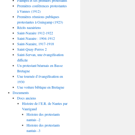
Paimpol et ses premiers protestants
Premières conférences protestantes
à Vannes (1912)
Premières réunions publiques
protestantes à Guingamp (1923)
Récits nazairiens
Saint-Nazaire 1912-1922
Saint-Nazaire : 1904-1912
Saint-Nazaire, 1917-1918
Saint-Quay-Perros 2
Saint-Servan, une évangélisation
difficile
Un protestant béarnais en Basse
Bretagne
Une tournée d’évangélisation en
1930
Une voiture biblique en Bretagne
Documents
Docs anciens
Histoire de l’E.R. de Nantes par
Vaurigaud
Histoire des protestants
nantais -2
Histoire des protestants
nantais -3