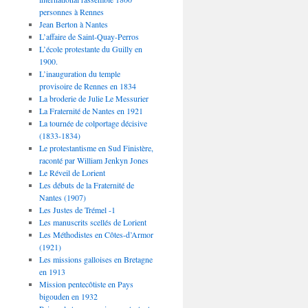
personnes à Rennes
Jean Berton à Nantes
L’affaire de Saint-Quay-Perros
L’école protestante du Guilly en
1900.
L’inauguration du temple
provisoire de Rennes en 1834
La broderie de Julie Le Messurier
La Fraternité de Nantes en 1921
La tournée de colportage décisive
(1833-1834)
Le protestantisme en Sud Finistère,
raconté par William Jenkyn Jones
Le Réveil de Lorient
Les débuts de la Fraternité de
Nantes (1907)
Les Justes de Trémel -1
Les manuscrits scellés de Lorient
Les Méthodistes en Côtes-d’Armor
(1921)
Les missions galloises en Bretagne
en 1913
Mission pentecôtiste en Pays
bigouden en 1932