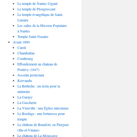
Le temple de Nantes Gigant
Le temple de Plougrescant
Le temple évangélique de Saint-
Lunaire
Les salles de la Mission Populaire
à Nantes
Temple Saint-Nazaire
Avant 1800
Careil
Chamballan
Combourg
Effondrement au chateau de
Pontivy (1647)
Josselin protestant
Kervaudu
La Brétèche : un écrin pour la
mémoire
La Garaye
La Gascherie
La Vieuville : une Église méconnue
Le Bordage : une forteresse pour
temple
Le château de Beaufort, en Plerguer
(Ille-et-Vilaine)
Le château de La Moussaye