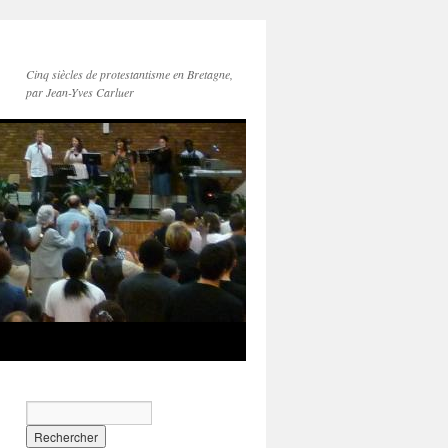
Cinq siècles de protestantisme en Bretagne,
par Jean-Yves Carluer