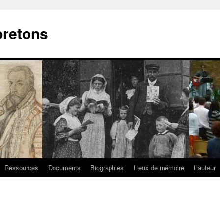
bretons
Ressources
Documents
Biographies
Lieux de mémoire
L’auteur