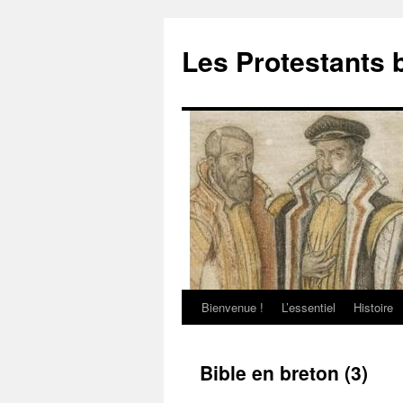
Aller
au
Les Protestants 
contenu
Bienvenue !
L’essentiel
Histoire
Bible en breton (3)