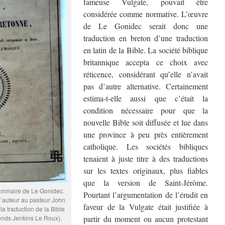
fameuse Vulgate, pouvait être
considérée comme normative. L’œuvre
de Le Gonidec serait donc une
traduction en breton d’une traduction
en latin de la Bible. La société biblique
britannique accepta ce choix avec
réticence, considérant qu’elle n’avait
pas d’autre alternative. Certainement
estima-t-elle aussi que c’était la
condition nécessaire pour que la
nouvelle Bible soit diffusée et lue dans
une province à peu près entièrement
catholique. Les sociétés bibliques
tenaient à juste titre à des traductions
sur les textes originaux, plus fiables
que la version de Saint-Jérôme.
grammaire de Le Gonidec.
Pourtant l’argumentation de l’érudit en
l’auteur au pasteur John
faveur de la Vulgate était justifiée à
 la traduction de la Bible
Fonds Jenkins Le Roux).
partir du moment ou aucun protestant