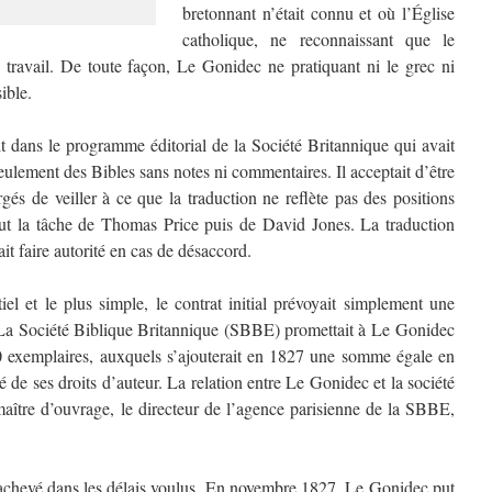
bretonnant n’était connu et où l’Église
catholique, ne reconnaissant que le
re travail. De toute façon, Le Gonidec ne pratiquant ni le grec ni
ible.
t dans le programme éditorial de la Société Britannique qui avait
ulement des Bibles sans notes ni commentaires. Il acceptait d’être
rgés de veiller à ce que la traduction ne reflète pas des positions
e fut la tâche de Thomas Price puis de David Jones. La traduction
t faire autorité en cas de désaccord.
el et le plus simple, le contrat initial prévoyait simplement une
La Société Biblique Britannique (SBBE) promettait à Le Gonidec
0 exemplaires, auxquels s’ajouterait en 1827 une somme égale en
é de ses droits d’auteur. La relation entre Le Gonidec et la société
maître d’ouvrage, le directeur de l’agence parisienne de la SBBE,
achevé dans les délais voulus. En novembre 1827, Le Gonidec put