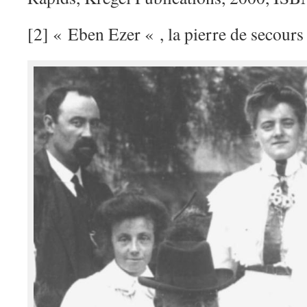
[2] « Eben Ezer « , la pierre de secours