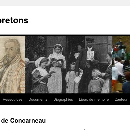
bretons
Ressources
Documents
Biographies
Lieux de mémoire
L’auteur
e de Concarneau