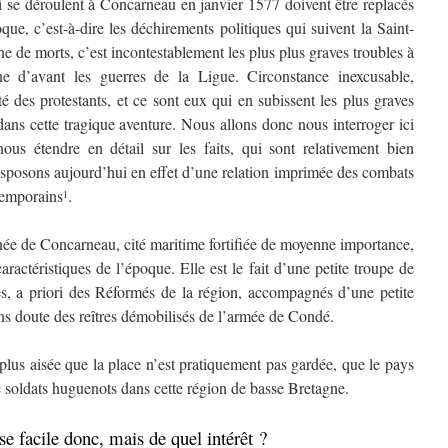
e déroulent à Concarneau en janvier 1577 doivent être replacés
que, c’est-à-dire les déchirements politiques qui suivent la Saint-
 de morts, c’est incontestablement les plus plus graves troubles à
ne d’avant les guerres de la Ligue. Circonstance inexcusable,
té des protestants, et ce sont eux qui en subissent les plus graves
ans cette tragique aventure. Nous allons donc nous interroger ici
ous étendre en détail sur les faits, qui sont relativement bien
posons aujourd’hui en effet d’une relation imprimée des combats
temporains
.
1
de Concarneau, cité maritime fortifiée de moyenne importance,
aractéristiques de l’époque. Elle est le fait d’une petite troupe de
s, a priori des Réformés de la région, accompagnés d’une petite
ans doute des reîtres démobilisés de l’armée de Condé.
lus aisée que la place n’est pratiquement pas gardée, que le pays
de soldats huguenots dans cette région de basse Bretagne.
facile donc, mais de quel intérêt ?