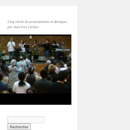
Cinq siècles de protestantisme en Bretagne,
par Jean-Yves Carluer