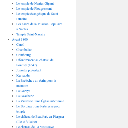
Le temple de Nantes Gigant
Le temple de Plougrescant
Le temple évangélique de Saint-
Lunaire
Les salles de la Mission Populaire
à Nantes
Temple Saint-Nazaire
Avant 1800
Careil
Chamballan
Combourg
Effondrement au chateau de
Pontivy (1647)
Josselin protestant
Kervaudu
La Brétèche : un écrin pour la
mémoire
La Garaye
La Gascherie
La Vieuville : une Église méconnue
Le Bordage : une forteresse pour
temple
Le château de Beaufort, en Plerguer
(Ille-et-Vilaine)
Le château de La Moussaye