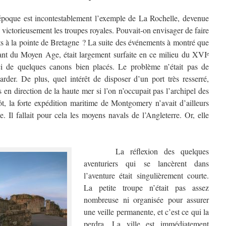
oque est incontestablement l’exemple de La Rochelle, devenue
rs victorieusement les troupes royales. Pouvait-on envisager de faire
s à la pointe de Bretagne ? La suite des événements à montré que
atant du Moyen Age, était largement surfaite en ce milieu du XVI
e
ci de quelques canons bien placés. Le problème n’était pas de
arder. De plus, quel intérêt de disposer d’un port très resserré,
en direction de la haute mer si l’on n’occupait pas l’archipel des
, la forte expédition maritime de Montgomery n’avait d’ailleurs
e. Il fallait pour cela les moyens navals de l’Angleterre. Or, elle
La réflexion des quelques
aventuriers qui se lancèrent dans
l’aventure était singulièrement courte.
La petite troupe n’était pas assez
nombreuse ni organisée pour assurer
une veille permanente, et c’est ce qui la
perdra. La ville est immédiatement