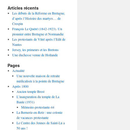
Articles récents
Les débuts de la Réforme en Bretagne,
d’après l’Histoire des martyrs… de
Crespin
François Le Quéré (1842-1923). Un
pionnier entre Bretagne et Normandie
Les protestants de Vitré après l’Edit de
Nantes
Jersey, les primeurs et les Bretons
Une duchesse venue de Hollande
Pages
Actualité
Une nouvelle maison de retraite
médicalisée à la pointe de Bretagne
Après 1800
Ancien temple Brest
L’inauguration du temple de La
Baule (1931)
Mémoire-protestante-44
La Bernerie-en-Retz : une colonie
de vacances protestante
Le Centre des Jeunes de Saint-Lu a
50 ans !