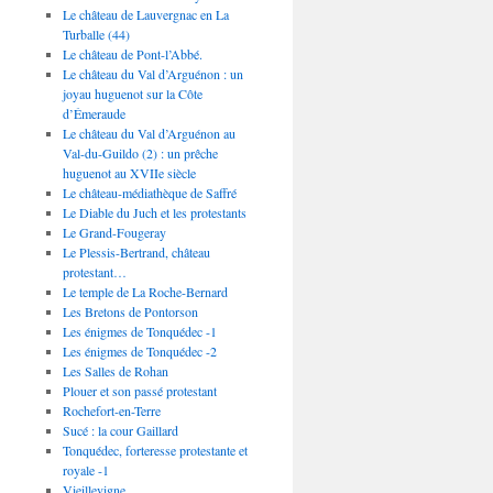
Le château de Lauvergnac en La
Turballe (44)
Le château de Pont-l’Abbé.
Le château du Val d’Arguénon : un
joyau huguenot sur la Côte
d’Émeraude
Le château du Val d’Arguénon au
Val-du-Guildo (2) : un prêche
huguenot au XVIIe siècle
Le château-médiathèque de Saffré
Le Diable du Juch et les protestants
Le Grand-Fougeray
Le Plessis-Bertrand, château
protestant…
Le temple de La Roche-Bernard
Les Bretons de Pontorson
Les énigmes de Tonquédec -1
Les énigmes de Tonquédec -2
Les Salles de Rohan
Plouer et son passé protestant
Rochefort-en-Terre
Sucé : la cour Gaillard
Tonquédec, forteresse protestante et
royale -1
Vieillevigne