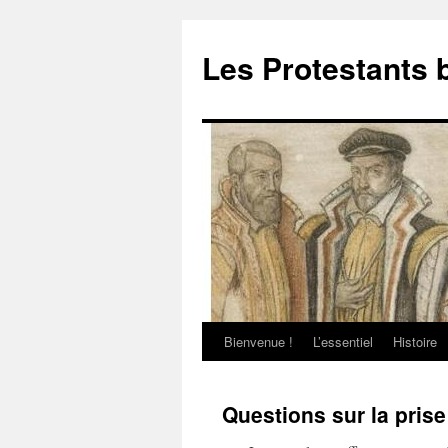
Aller
au
Les Protestants 
contenu
Bienvenue !
L’essentiel
Histoire
Questions sur la pris