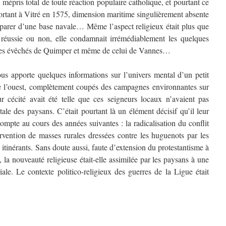
 mépris total de toute réaction populaire catholique, et pourtant ce
portant à Vitré en 1575, dimension maritime singulièrement absente
parer d’une base navale… Même l’aspect religieux était plus que
é réussie ou non, elle condamnait irrémédiablement les quelques
des évêchés de Quimper et même de celui de Vannes…
apporte quelques informations sur l’univers mental d’un petit
e l’ouest, complètement coupés des campagnes environnantes sur
eur cécité avait été telle que ces seigneurs locaux n’avaient pas
ale des paysans. C’était pourtant là un élément décisif qu’il leur
ompte au cours des années suivantes : la radicalisation du conflit
tervention de masses rurales dressées contre les huguenots par les
itinérants. Sans doute aussi, faute d’extension du protestantisme à
, la nouveauté religieuse était-elle assimilée par les paysans à une
ale. Le contexte politico-religieux des guerres de la Ligue était