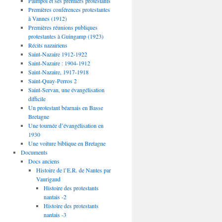
Paimpol et ses premiers protestants
Premières conférences protestantes
à Vannes (1912)
Premières réunions publiques
protestantes à Guingamp (1923)
Récits nazairiens
Saint-Nazaire 1912-1922
Saint-Nazaire : 1904-1912
Saint-Nazaire, 1917-1918
Saint-Quay-Perros 2
Saint-Servan, une évangélisation
difficile
Un protestant béarnais en Basse
Bretagne
Une tournée d’évangélisation en
1930
Une voiture biblique en Bretagne
Documents
Docs anciens
Histoire de l’E.R. de Nantes par
Vaurigaud
Histoire des protestants
nantais -2
Histoire des protestants
nantais -3