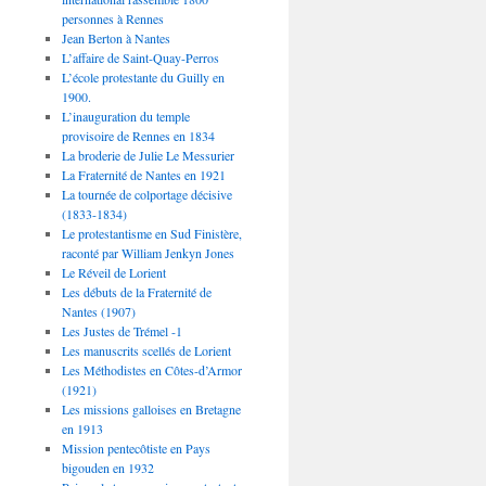
personnes à Rennes
Jean Berton à Nantes
L’affaire de Saint-Quay-Perros
L’école protestante du Guilly en
1900.
L’inauguration du temple
provisoire de Rennes en 1834
La broderie de Julie Le Messurier
La Fraternité de Nantes en 1921
La tournée de colportage décisive
(1833-1834)
Le protestantisme en Sud Finistère,
raconté par William Jenkyn Jones
Le Réveil de Lorient
Les débuts de la Fraternité de
Nantes (1907)
Les Justes de Trémel -1
Les manuscrits scellés de Lorient
Les Méthodistes en Côtes-d’Armor
(1921)
Les missions galloises en Bretagne
en 1913
Mission pentecôtiste en Pays
bigouden en 1932