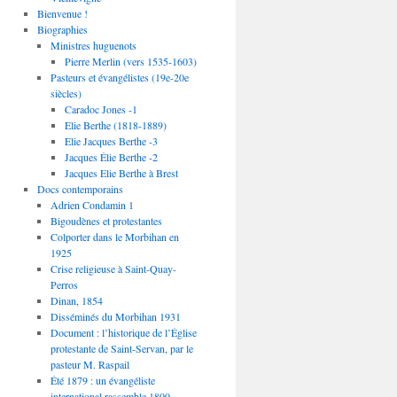
Bienvenue !
Biographies
Ministres huguenots
Pierre Merlin (vers 1535-1603)
Pasteurs et évangélistes (19e-20e
siècles)
Caradoc Jones -1
Elie Berthe (1818-1889)
Elie Jacques Berthe -3
Jacques Élie Berthe -2
Jacques Elie Berthe à Brest
Docs contemporains
Adrien Condamin 1
Bigoudènes et protestantes
Colporter dans le Morbihan en
1925
Crise religieuse à Saint-Quay-
Perros
Dinan, 1854
Disséminés du Morbihan 1931
Document : l’historique de l’Église
protestante de Saint-Servan, par le
pasteur M. Raspail
Été 1879 : un évangéliste
international rassemble 1800