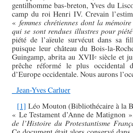
gentilhomme bas-breton, Yves du Lisco
camp du roi Henri IV. Crevain l’esti
«
femmes chrétiennes dont la mémoire 
qui se sont rendues illustres pour piét
piété de l’aïeule survécut dans sa fil
puisque leur château du Bois-la-Roch
Guingamp, abrita au XVII
siècle et j
e
prêche réformé le plus occidental
d’Europe occidentale. Nous aurons l’occ
Jean-Yves Carluer
[1]
Léo Mouton (Bibliothécaire à la Bi
« Le Testament d’Anne de Matignon »
de l’Histoire du Protestantisme Franç
Ce document était alors conservé dans 