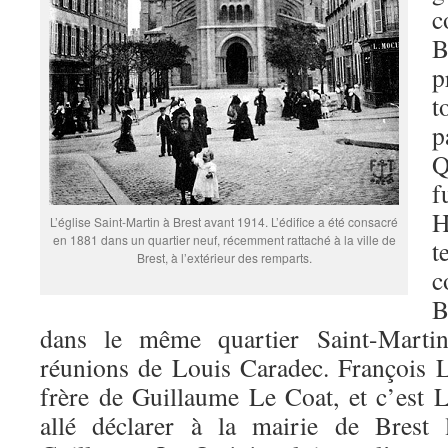
c
p
t
p
Q
f
L’église Saint-Martin à Brest avant 1914. L’édifice a été consacré
en 1881 dans un quartier neuf, récemment rattaché à la ville de
t
Brest, à l’extérieur des remparts.
c
B
dans le même quartier Saint-Martin
réunions de Louis Caradec. François L
frère de Guillaume Le Coat, et c’est L
allé déclarer à la mairie de Brest 