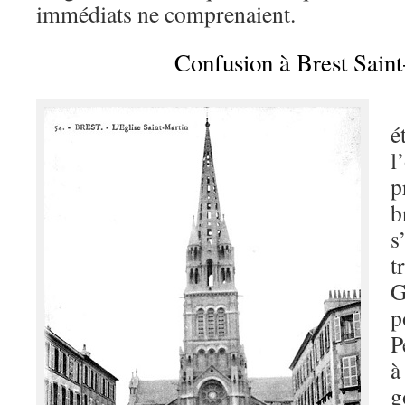
immédiats ne comprenaient.
Confusion à Brest Sain
L
é
l
p
b
s
t
G
p
P
à
g