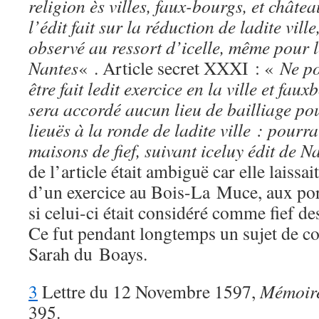
religion ès villes, faux-bourgs, et châte
l’édit fait sur la réduction de ladite ville
observé au ressort d’icelle, même pour les
Nantes
« . Article secret XXXI : «
Ne p
être fait ledit exercice en la ville et fau
sera accordé aucun lieu de bailliage pour
lieuës à la ronde de ladite ville : pourra 
maisons de fief, suivant iceluy édit de N
de l’article était ambiguë car elle laissai
d’un exercice au Bois-La Muce, aux por
si celui-ci était considéré comme fief 
Ce fut pendant longtemps un sujet de con
Sarah du Boays.
3
Lettre du 12 Novembre 1597,
Mémoir
395.