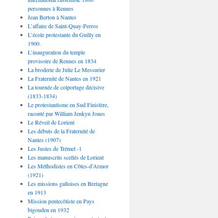
personnes à Rennes
Jean Berton à Nantes
L’affaire de Saint-Quay-Perros
L’école protestante du Guilly en
1900.
L’inauguration du temple
provisoire de Rennes en 1834
La broderie de Julie Le Messurier
La Fraternité de Nantes en 1921
La tournée de colportage décisive
(1833-1834)
Le protestantisme en Sud Finistère,
raconté par William Jenkyn Jones
Le Réveil de Lorient
Les débuts de la Fraternité de
Nantes (1907)
Les Justes de Trémel -1
Les manuscrits scellés de Lorient
Les Méthodistes en Côtes-d’Armor
(1921)
Les missions galloises en Bretagne
en 1913
Mission pentecôtiste en Pays
bigouden en 1932