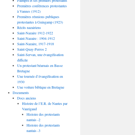
Paimpol et ses premiers protestants
Premières conférences protestantes
à Vannes (1912)
Premières réunions publiques
protestantes à Guingamp (1923)
Récits nazairiens
Saint-Nazaire 1912-1922
Saint-Nazaire : 1904-1912
Saint-Nazaire, 1917-1918
Saint-Quay-Perros 2
Saint-Servan, une évangélisation
difficile
Un protestant béarnais en Basse
Bretagne
Une tournée d’évangélisation en
1930
Une voiture biblique en Bretagne
Documents
Docs anciens
Histoire de l’E.R. de Nantes par
Vaurigaud
Histoire des protestants
nantais -2
Histoire des protestants
nantais -3