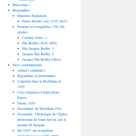
Bienvenue !
Biographies
Ministres huguenots
Pierre Merlin (vers 1535-1603)
Pasteurs et évangélistes (19e-20e
siècles)
Caradoc Jones -1
Elie Berthe (1818-1889)
Elie Jacques Berthe -3
Jacques Élie Berthe -2
Jacques Elie Berthe à Brest
Docs contemporains
Adrien Condamin 1
Bigoudènes et protestantes
Colporter dans le Morbihan en
1925
Crise religieuse à Saint-Quay-
Perros
Dinan, 1854
Disséminés du Morbihan 1931
Document : l’historique de l’Église
protestante de Saint-Servan, par le
pasteur M. Raspail
Été 1879 : un évangéliste
international rassemble 1800