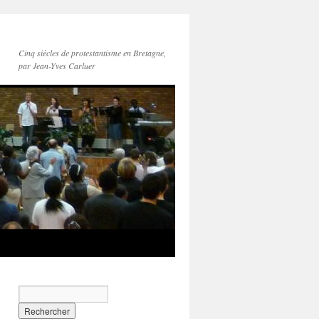
Cinq siècles de protestantisme en Bretagne,
par Jean-Yves Carluer