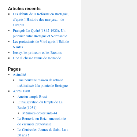
Articles récents
Les débuts de la Réforme en Bretagne,
d’après l’Histoire des martyrs… de
Crespin
François Le Quéré (1842-1923). Un
pionnier entre Bretagne et Normandie
Les protestants de Vitré après l’Edit de
Nantes
Jersey, les primeurs et les Bretons
Une duchesse venue de Hollande
Pages
Actualité
Une nouvelle maison de retraite
médicalisée à la pointe de Bretagne
Après 1800
Ancien temple Brest
L’inauguration du temple de La
Baule (1931)
Mémoire-protestante-44
La Bernerie-en-Retz : une colonie
de vacances protestante
Le Centre des Jeunes de Saint-Lu a
50 ans !