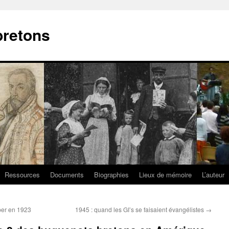
bretons
Ressources
Documents
Biographies
Lieux de mémoire
L’auteur
per en 1923
1945 : quand les GI’s se faisaient évangélistes
→