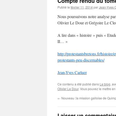
Compte rendu du tome
Publié le
février 11, 2014
par
Jean-Yves C
Nous poursuivons notre analyse par
Olivier Le Dour et Grégoire Le Cle
A lire dans « histoire » puis « Et
II… »
http://protestantsbretons.fr/histoir
protestants-peu-discernables/
Jean-Yves Carluer
Ce contenu a été publié dans
Le blog
, a
Olivier Le Dour
. Vous pouvez le mettre en
←
Nouveau :la mission galloise de Quim
Laisser un commentair