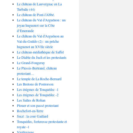
Le château de Lauvergnac en La
Turballe (44)
Le château de Pont-l’Abbé.
Le château du Val d’Arguénon : un
joyau huguenot sur la Côte
d’Émeraude
Le château du Val d’Arguénon au
Val-du-Guildo (2) : un prêche
huguenot au XVIIe siècle
Le château-médiathèque de Saffré
Le Diable du Juch et les protestants
Le Grand-Fougeray
Le Plessis-Bertrand, château
protestant…
Le temple de La Roche-Bernard
Les Bretons de Pontorson
Les énigmes de Tonquédec -1
Les énigmes de Tonquédec -2
Les Salles de Rohan
Plouer et son passé protestant
Rochefort-en-Terre
Sucé : la cour Gaillard
Tonquédec, forteresse protestante et
royale -1
Vieillevigne