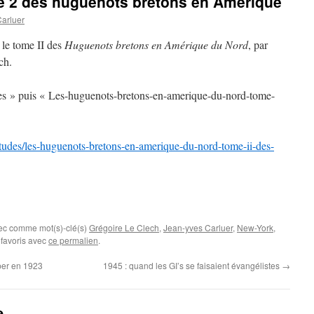
 2 des huguenots bretons en Amérique
arluer
 le tome II des
Huguenots bretons en Amérique du Nord
, par
ch.
udes » puis « Les-huguenots-bretons-en-amerique-du-nord-tome-
e/etudes/les-huguenots-bretons-en-amerique-du-nord-tome-ii-des-
vec comme mot(s)-clé(s)
Grégoire Le Clech
,
Jean-yves Carluer
,
New-York
,
 favoris avec
ce permalien
.
per en 1923
1945 : quand les GI’s se faisaient évangélistes
→
e