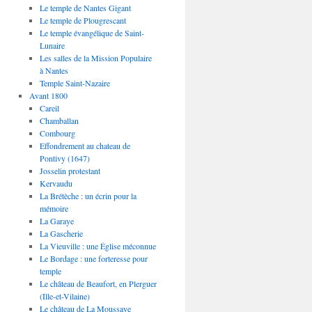
Le temple de Nantes Gigant
Le temple de Plougrescant
Le temple évangélique de Saint-
Lunaire
Les salles de la Mission Populaire
à Nantes
Temple Saint-Nazaire
Avant 1800
Careil
Chamballan
Combourg
Effondrement au chateau de
Pontivy (1647)
Josselin protestant
Kervaudu
La Brétèche : un écrin pour la
mémoire
La Garaye
La Gascherie
La Vieuville : une Église méconnue
Le Bordage : une forteresse pour
temple
Le château de Beaufort, en Plerguer
(Ille-et-Vilaine)
Le château de La Moussaye