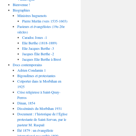
Bienvenue !
Biographies
Ministres huguenots
Pierre Merlin (vers 1535-1603)
Pasteurs et évangélistes (19e-20e
siècles)
Caradoc Jones -1
Elie Berthe (1818-1889)
Elie Jacques Berthe -3
Jacques Élie Berthe -2
Jacques Elie Berthe à Brest
Docs contemporains
Adrien Condamin 1
Bigoudènes et protestantes
Colporter dans le Morbihan en
1925
Crise religieuse à Saint-Quay-
Perros
Dinan, 1854
Disséminés du Morbihan 1931
Document : l’historique de l’Église
protestante de Saint-Servan, par le
pasteur M. Raspail
Été 1879 : un évangéliste
international rassemble 1800