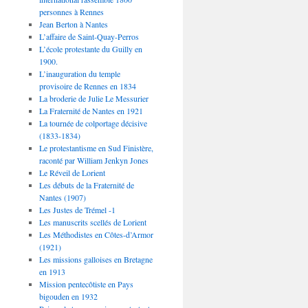
personnes à Rennes
Jean Berton à Nantes
L’affaire de Saint-Quay-Perros
L’école protestante du Guilly en
1900.
L’inauguration du temple
provisoire de Rennes en 1834
La broderie de Julie Le Messurier
La Fraternité de Nantes en 1921
La tournée de colportage décisive
(1833-1834)
Le protestantisme en Sud Finistère,
raconté par William Jenkyn Jones
Le Réveil de Lorient
Les débuts de la Fraternité de
Nantes (1907)
Les Justes de Trémel -1
Les manuscrits scellés de Lorient
Les Méthodistes en Côtes-d’Armor
(1921)
Les missions galloises en Bretagne
en 1913
Mission pentecôtiste en Pays
bigouden en 1932