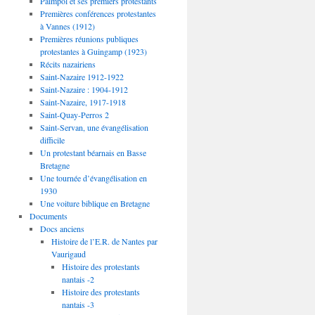
Paimpol et ses premiers protestants
Premières conférences protestantes
à Vannes (1912)
Premières réunions publiques
protestantes à Guingamp (1923)
Récits nazairiens
Saint-Nazaire 1912-1922
Saint-Nazaire : 1904-1912
Saint-Nazaire, 1917-1918
Saint-Quay-Perros 2
Saint-Servan, une évangélisation
difficile
Un protestant béarnais en Basse
Bretagne
Une tournée d’évangélisation en
1930
Une voiture biblique en Bretagne
Documents
Docs anciens
Histoire de l’E.R. de Nantes par
Vaurigaud
Histoire des protestants
nantais -2
Histoire des protestants
nantais -3