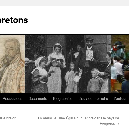
bretons
Ressources
Documents
Biographies
Lieux de mémoire
L’auteur
ste breton !
La Vieuville : une Église huguenote dans le pays de
Fougères
→