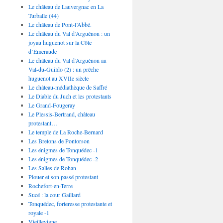
Le château de Lauvergnac en La
Turballe (44)
Le château de Pont-l’Abbé.
Le château du Val d’Arguénon : un
joyau huguenot sur la Côte
d’Émeraude
Le château du Val d’Arguénon au
Val-du-Guildo (2) : un prêche
huguenot au XVIIe siècle
Le château-médiathèque de Saffré
Le Diable du Juch et les protestants
Le Grand-Fougeray
Le Plessis-Bertrand, château
protestant…
Le temple de La Roche-Bernard
Les Bretons de Pontorson
Les énigmes de Tonquédec -1
Les énigmes de Tonquédec -2
Les Salles de Rohan
Plouer et son passé protestant
Rochefort-en-Terre
Sucé : la cour Gaillard
Tonquédec, forteresse protestante et
royale -1
Vieillevigne