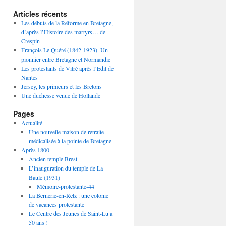
Articles récents
Les débuts de la Réforme en Bretagne,
d’après l’Histoire des martyrs… de
Crespin
François Le Quéré (1842-1923). Un
pionnier entre Bretagne et Normandie
Les protestants de Vitré après l’Edit de
Nantes
Jersey, les primeurs et les Bretons
Une duchesse venue de Hollande
Pages
Actualité
Une nouvelle maison de retraite
médicalisée à la pointe de Bretagne
Après 1800
Ancien temple Brest
L’inauguration du temple de La
Baule (1931)
Mémoire-protestante-44
La Bernerie-en-Retz : une colonie
de vacances protestante
Le Centre des Jeunes de Saint-Lu a
50 ans !