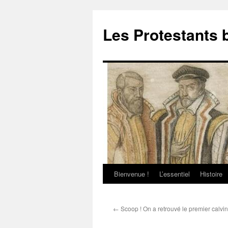
Aller
au
Les Protestants 
contenu
Bienvenue !
L’essentiel
Histoire
←
Scoop ! On a retrouvé le premier calvini