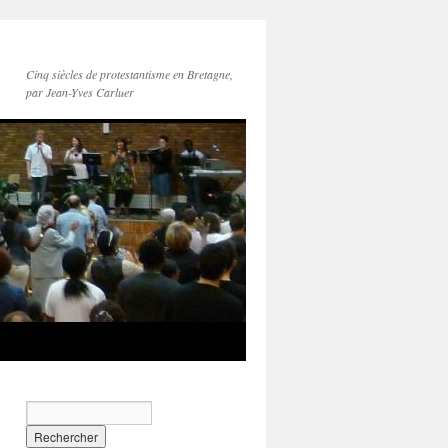
Cinq siècles de protestantisme en Bretagne,
par Jean-Yves Carluer