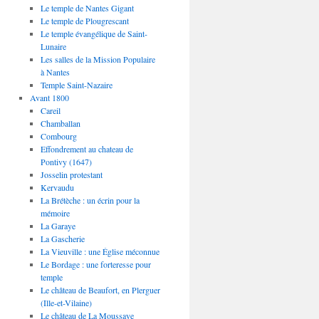
Le temple de Nantes Gigant
Le temple de Plougrescant
Le temple évangélique de Saint-
Lunaire
Les salles de la Mission Populaire
à Nantes
Temple Saint-Nazaire
Avant 1800
Careil
Chamballan
Combourg
Effondrement au chateau de
Pontivy (1647)
Josselin protestant
Kervaudu
La Brétèche : un écrin pour la
mémoire
La Garaye
La Gascherie
La Vieuville : une Église méconnue
Le Bordage : une forteresse pour
temple
Le château de Beaufort, en Plerguer
(Ille-et-Vilaine)
Le château de La Moussaye