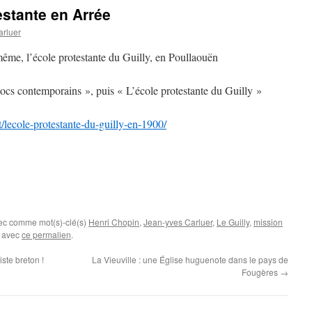
testante en Arrée
arluer
i-même, l’école protestante du Guilly, en Poullaouën
ocs contemporains », puis « L’école protestante du Guilly »
nt/lecole-protestante-du-guilly-en-1900/
vec comme mot(s)-clé(s)
Henri Chopin
,
Jean-yves Carluer
,
Le Guilly
,
mission
s avec
ce permalien
.
ste breton !
La Vieuville : une Église huguenote dans le pays de
Fougères
→