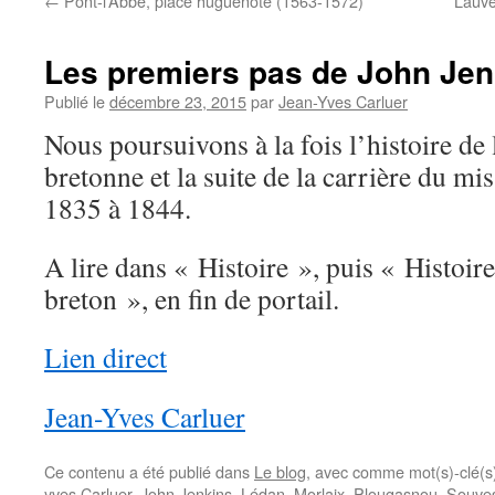
←
Pont-l’Abbé, place huguenote (1563-1572)
Lauve
Les premiers pas de John Jen
Publié le
décembre 23, 2015
par
Jean-Yves Carluer
Nous poursuivons à la fois l’histoire de
bretonne et la suite de la carrière du mis
1835 à 1844.
A lire dans « Histoire », puis « Histoire
breton », en fin de portail.
Lien direct
Jean-Yves Carluer
Ce contenu a été publié dans
Le blog
, avec comme mot(s)-clé(
yves Carluer
,
John Jenkins
,
Lédan
,
Morlaix
,
Plougasnou
,
Souves