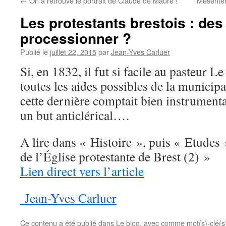
←
On a retrouvé le portrait de Claude de Maure !
Mésente
Les protestants brestois : de
processionner ?
Publié le
juillet 22, 2015
par
Jean-Yves Carluer
Si, en 1832, il fut si facile au pasteur L
toutes les aides possibles de la municipal
cette dernière comptait bien instrumenta
un but anticlérical….
A lire dans « Histoire », puis « Etudes 
de l’Église protestante de Brest (2) »
Lien direct vers l’article
Jean-Yves Carluer
Ce contenu a été publié dans
Le blog
, avec comme mot(s)-clé(