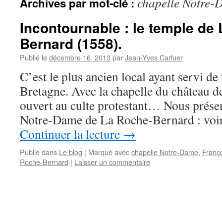
chapelle Notre-
Archives par mot-clé :
Incontournable : le temple de
Bernard (1558).
Publié le
décembre 16, 2013
par
Jean-Yves Carluer
C’est le plus ancien local ayant servi d
Bretagne. Avec la chapelle du château de
ouvert au culte protestant… Nous présen
Notre-Dame de La Roche-Bernard : voir
Continuer la lecture
→
Publié dans
Le blog
|
Marqué avec
chapelle Notre-Dame
,
Franç
Roche-Bernard
|
Laisser un commentaire