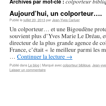
colporteur bibli
Archives par mot-clé :
Aujourd’hui, un colporteur….
Publié le
juillet 20, 2013
par
Jean-Yves Carluer
Un colporteur… et une Bigoudène prote
souvient plus d’Yves Marie Le Dréau, et
directeur de la plus grande agence de co
France, c’était « le meilleur parmi les m
…
Continuer la lecture
→
Publié dans
Le blog
|
Marqué avec
colporteur biblique
,
Jean-yve
Laisser un commentaire