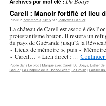
Du Boays
Archives par mot-clé :
Careil : Manoir fortifié et lieu
Publié le
novembre 4, 2015
par
Jean-Yves Carluer
La château de Careil est associé dès l’or
protestantisme breton. Il restera un refu
du pays de Guérande jusqu’à la Révocati
« Lieux de mémoire », puis « Mémoire 
« Careil… » Lien direct : …
Continuer 
Publié dans
Le blog
|
Marqué avec
Careil
,
Du Boays
,
Esther de
Carluer
,
La Chapelle de la Roche-Giffart
,
Le Croisic
|
Laisser un