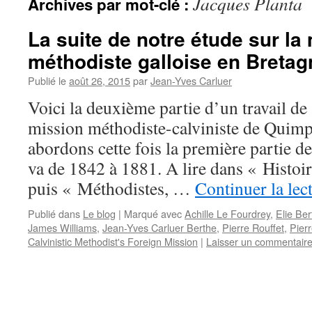
Jacques Planta
Archives par mot-clé :
La suite de notre étude sur la
méthodiste galloise en Bretag
Publié le
août 26, 2015
par
Jean-Yves Carluer
Voici la deuxième partie d’un travail de
mission méthodiste-calviniste de Quim
abordons cette fois la première partie de
va de 1842 à 1881. A lire dans « Histoir
puis « Méthodistes, …
Continuer la lec
Publié dans
Le blog
|
Marqué avec
Achille Le Fourdrey
,
Elie Ber
James Williams
,
Jean-Yves Carluer Berthe
,
Pierre Rouffet
,
Pier
Calvinistic Methodist's Foreign Mission
|
Laisser un commentair