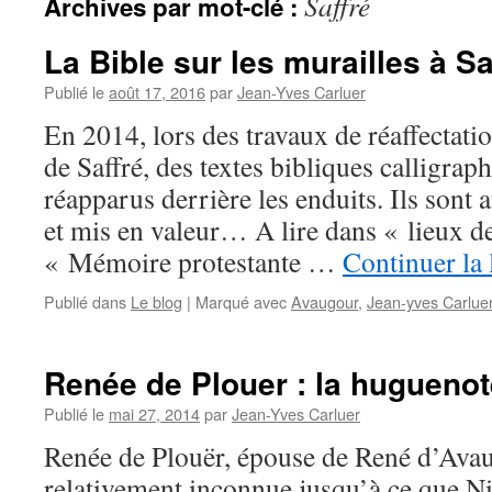
Saffré
Archives par mot-clé :
La Bible sur les murailles à Sa
Publié le
août 17, 2016
par
Jean-Yves Carluer
En 2014, lors des travaux de réaffectati
de Saffré, des textes bibliques calligrap
réapparus derrière les enduits. Ils sont
et mis en valeur… A lire dans « lieux 
« Mémoire protestante …
Continuer la 
Publié dans
Le blog
|
Marqué avec
Avaugour
,
Jean-yves Carlue
Renée de Plouer : la huguenot
Publié le
mai 27, 2014
par
Jean-Yves Carluer
Renée de Plouër, épouse de René d’Avau
relativement inconnue jusqu’à ce que N