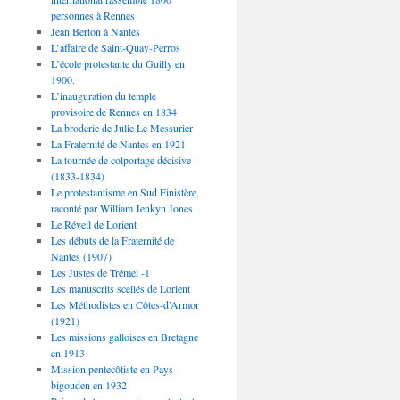
personnes à Rennes
Jean Berton à Nantes
L’affaire de Saint-Quay-Perros
L’école protestante du Guilly en
1900.
L’inauguration du temple
provisoire de Rennes en 1834
La broderie de Julie Le Messurier
La Fraternité de Nantes en 1921
La tournée de colportage décisive
(1833-1834)
Le protestantisme en Sud Finistère,
raconté par William Jenkyn Jones
Le Réveil de Lorient
Les débuts de la Fraternité de
Nantes (1907)
Les Justes de Trémel -1
Les manuscrits scellés de Lorient
Les Méthodistes en Côtes-d’Armor
(1921)
Les missions galloises en Bretagne
en 1913
Mission pentecôtiste en Pays
bigouden en 1932