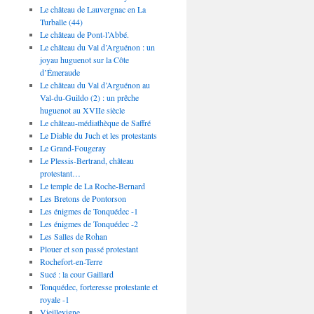
Le château de Lauvergnac en La
Turballe (44)
Le château de Pont-l’Abbé.
Le château du Val d’Arguénon : un
joyau huguenot sur la Côte
d’Émeraude
Le château du Val d’Arguénon au
Val-du-Guildo (2) : un prêche
huguenot au XVIIe siècle
Le château-médiathèque de Saffré
Le Diable du Juch et les protestants
Le Grand-Fougeray
Le Plessis-Bertrand, château
protestant…
Le temple de La Roche-Bernard
Les Bretons de Pontorson
Les énigmes de Tonquédec -1
Les énigmes de Tonquédec -2
Les Salles de Rohan
Plouer et son passé protestant
Rochefort-en-Terre
Sucé : la cour Gaillard
Tonquédec, forteresse protestante et
royale -1
Vieillevigne