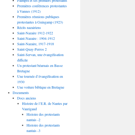
Paimpol et ses premiers protestants
Premières conférences protestantes
à Vannes (1912)
Premières réunions publiques
protestantes à Guingamp (1923)
Récits nazairiens
Saint-Nazaire 1912-1922
Saint-Nazaire : 1904-1912
Saint-Nazaire, 1917-1918
Saint-Quay-Perros 2
Saint-Servan, une évangélisation
difficile
Un protestant béarnais en Basse
Bretagne
Une tournée d’évangélisation en
1930
Une voiture biblique en Bretagne
Documents
Docs anciens
Histoire de l’E.R. de Nantes par
Vaurigaud
Histoire des protestants
nantais -2
Histoire des protestants
nantais -3