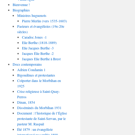
Bienvenue !
Biographies
Ministres huguenots
Pierre Merlin (vers 1535-1603)
Pasteurs et évangélistes (19e-20e
siècles)
Caradoc Jones -1
Elie Berthe (1818-1889)
Elie Jacques Berthe -3
Jacques Élie Berthe -2
Jacques Elie Berthe à Brest
Docs contemporains
Adrien Condamin 1
Bigoudènes et protestantes
Colporter dans le Morbihan en
1925
Crise religieuse à Saint-Quay-
Perros
Dinan, 1854
Disséminés du Morbihan 1931
Document : l’historique de l’Église
protestante de Saint-Servan, par le
pasteur M. Raspail
Été 1879 : un évangéliste
international rassemble 1800