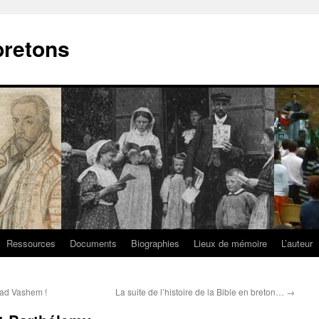
bretons
Ressources
Documents
Biographies
Lieux de mémoire
L’auteur
Yad Vashem !
La suite de l’histoire de la Bible en breton…
→