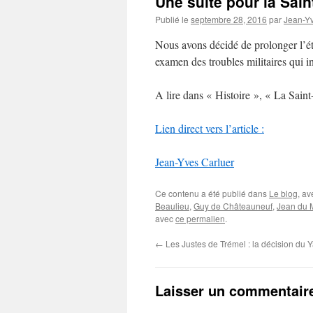
Une suite pour la Sai
Publié le
septembre 28, 2016
par
Jean-Yv
Nous avons décidé de prolonger l’ét
examen des troubles militaires qui i
A lire dans « Histoire », « La Saint
Lien direct vers l’article :
Jean-Yves Carluer
Ce contenu a été publié dans
Le blog
, a
Beaulieu
,
Guy de Châteauneuf
,
Jean du 
avec
ce permalien
.
←
Les Justes de Trémel : la décision du 
Laisser un commentair