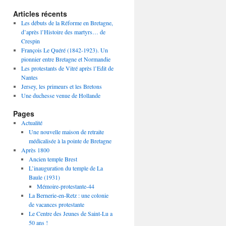
Articles récents
Les débuts de la Réforme en Bretagne,
d’après l’Histoire des martyrs… de
Crespin
François Le Quéré (1842-1923). Un
pionnier entre Bretagne et Normandie
Les protestants de Vitré après l’Edit de
Nantes
Jersey, les primeurs et les Bretons
Une duchesse venue de Hollande
Pages
Actualité
Une nouvelle maison de retraite
médicalisée à la pointe de Bretagne
Après 1800
Ancien temple Brest
L’inauguration du temple de La
Baule (1931)
Mémoire-protestante-44
La Bernerie-en-Retz : une colonie
de vacances protestante
Le Centre des Jeunes de Saint-Lu a
50 ans !