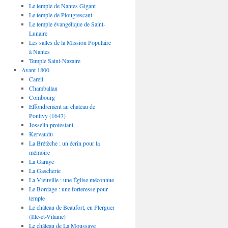
Le temple de Nantes Gigant
Le temple de Plougrescant
Le temple évangélique de Saint-
Lunaire
Les salles de la Mission Populaire
à Nantes
Temple Saint-Nazaire
Avant 1800
Careil
Chamballan
Combourg
Effondrement au chateau de
Pontivy (1647)
Josselin protestant
Kervaudu
La Brétèche : un écrin pour la
mémoire
La Garaye
La Gascherie
La Vieuville : une Église méconnue
Le Bordage : une forteresse pour
temple
Le château de Beaufort, en Plerguer
(Ille-et-Vilaine)
Le château de La Moussaye