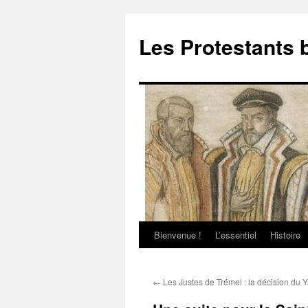
Aller
au
Les Protestants 
contenu
Bienvenue !
L’essentiel
Histoire
←
Les Justes de Trémel : la décision du 