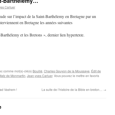
nt-Barthélemy…
es Carluer
ude sur l’impact de la Saint-Barthélemy en Bretagne par un
nterviennent en Bretagne les années suivantes
-Barthélemy et les Bretons », dernier lien hypertexte.
vec comme mot(s)-clé(s)
Bouillé
,
Charles Gouyon de la Moussaye
,
Édit de
Matz de Monmartin
,
Jean-yves Carluer
. Vous pouvez le mettre en favoris
Yad Vashem !
La suite de l’histoire de la Bible en breton…
→
e