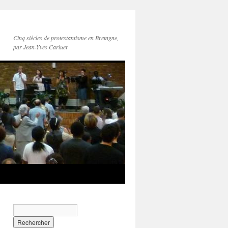
Cinq siècles de protestantisme en Bretagne,
par Jean-Yves Carluer